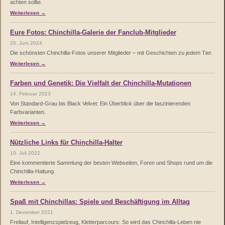
achten sollte.
Weiterlesen →
Eure Fotos: Chinchilla-Galerie der Fanclub-Mitglieder
20. Juni 2024
Die schönsten Chinchilla-Fotos unserer Mitglieder – mit Geschichten zu jedem Tier.
Weiterlesen →
Farben und Genetik: Die Vielfalt der Chinchilla-Mutationen
14. Februar 2023
Von Standard-Grau bis Black Velvet: Ein Überblick über die faszinierenden
Farbvarianten.
Weiterlesen →
Nützliche Links für Chinchilla-Halter
10. Juli 2022
Eine kommentierte Sammlung der besten Webseiten, Foren und Shops rund um die
Chinchilla-Haltung.
Weiterlesen →
Spaß mit Chinchillas: Spiele und Beschäftigung im Alltag
1. Dezember 2021
Freilauf, Intelligenzspielzeug, Kletterparcours: So wird das Chinchilla-Leben nie