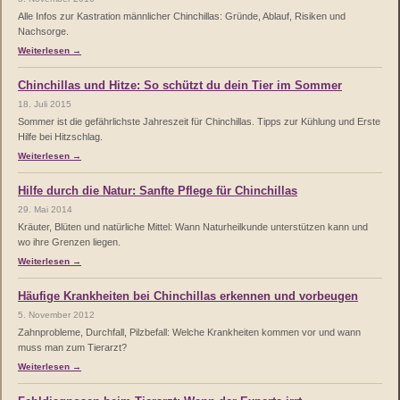
Alle Infos zur Kastration männlicher Chinchillas: Gründe, Ablauf, Risiken und
Nachsorge.
Weiterlesen →
Chinchillas und Hitze: So schützt du dein Tier im Sommer
18. Juli 2015
Sommer ist die gefährlichste Jahreszeit für Chinchillas. Tipps zur Kühlung und Erste
Hilfe bei Hitzschlag.
Weiterlesen →
Hilfe durch die Natur: Sanfte Pflege für Chinchillas
29. Mai 2014
Kräuter, Blüten und natürliche Mittel: Wann Naturheilkunde unterstützen kann und
wo ihre Grenzen liegen.
Weiterlesen →
Häufige Krankheiten bei Chinchillas erkennen und vorbeugen
5. November 2012
Zahnprobleme, Durchfall, Pilzbefall: Welche Krankheiten kommen vor und wann
muss man zum Tierarzt?
Weiterlesen →