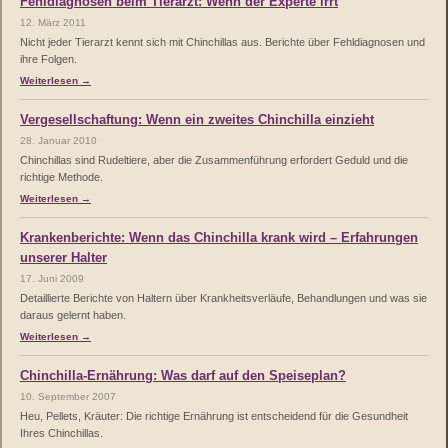
Fehldiagnosen beim Tierarzt: Wenn der Experte irrt
12. März 2011
Nicht jeder Tierarzt kennt sich mit Chinchillas aus. Berichte über Fehldiagnosen und
ihre Folgen.
Weiterlesen →
Vergesellschaftung: Wenn ein zweites Chinchilla einzieht
28. Januar 2010
Chinchillas sind Rudeltiere, aber die Zusammenführung erfordert Geduld und die
richtige Methode.
Weiterlesen →
Krankenberichte: Wenn das Chinchilla krank wird – Erfahrungen
unserer Halter
17. Juni 2009
Detaillierte Berichte von Haltern über Krankheitsverläufe, Behandlungen und was sie
daraus gelernt haben.
Weiterlesen →
Chinchilla-Ernährung: Was darf auf den Speiseplan?
10. September 2007
Heu, Pellets, Kräuter: Die richtige Ernährung ist entscheidend für die Gesundheit
Ihres Chinchillas.