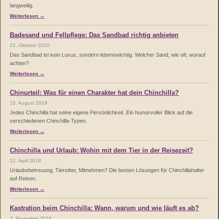
langweilig.
Weiterlesen →
Badesand und Fellpflege: Das Sandbad richtig anbieten
22. Oktober 2020
Das Sandbad ist kein Luxus, sondern lebenswichtig. Welcher Sand, wie oft, worauf
achten?
Weiterlesen →
Chinurteil: Was für einen Charakter hat dein Chinchilla?
15. August 2019
Jedes Chinchilla hat seine eigene Persönlichkeit. Ein humorvoller Blick auf die
verschiedenen Chinchilla-Typen.
Weiterlesen →
Chinchilla und Urlaub: Wohin mit dem Tier in der Reisezeit?
12. April 2018
Urlaubsbetreuung, Tiersitter, Mitnehmen? Die besten Lösungen für Chinchillahalter
auf Reisen.
Weiterlesen →
Kastration beim Chinchilla: Wann, warum und wie läuft es ab?
3. November 2016