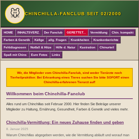
🐭
CHINCHILLA-FANCLUB SEIT 02/2000
HOME
INHALTSVERZ.
Der Fanclub
GERETTET...
Vermittlung
Chin. kompakt
Farben & Genetik
Käfige
allg. Fragen
Krankheiten
Krankenberichte
Fehldiagnosen
Notfall & Hitze
Hilfe d. Natur
Kastration
Chinurteil
Spaß mit Chins
Eure Fotos
Links
Wir, die Mitglieder vom Chinchilla-Fanclub, sind weder Tierärzte noch
Tierheilpraktiker. Bei Erkrankung eines Tieres suchen Sie bitte SOFORT einen
Chinchilla-erfahrenen Tierarzt auf!
Willkommen beim Chinchilla-Fanclub
Alles rund um Chinchillas seit Februar 2000. Hier finden Sie Beiträge unserer
Mitglieder zu Haltung, Ernährung, Gesundheit, Farben & Genetik und vieles mehr.
Chinchilla-Vermittlung: Ein neues Zuhause finden und geben
8. Januar 2025
Warum Chinchillas abgegeben werden, wie die Vermittlung abläuft und worauf man